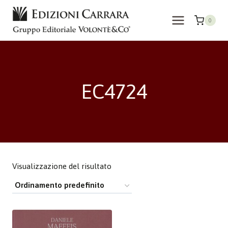
Salta
al
0
contenuto
EC4724
Visualizzazione del risultato