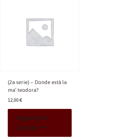
(2a serie) – Donde està la
ma’ teodora?
12,00
€
Aggiungi Al
Carrello