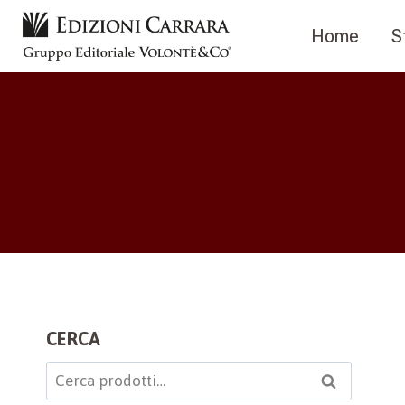
Salta
Home
S
al
contenuto
CERCA
Cerca:
Cerca