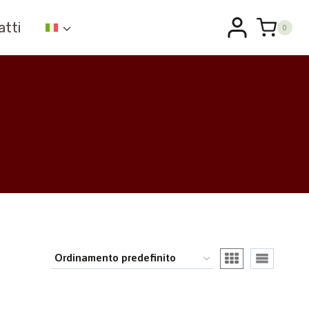
atti
0