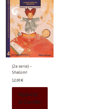
(2a serie) –
Shalom!
12,00
€
Aggiungi
Al Carrello