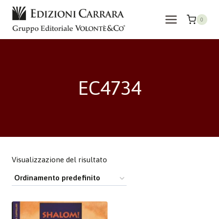
Salta
al
0
contenuto
EC4734
Visualizzazione del risultato