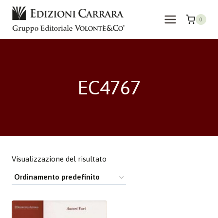
Salta
al
0
contenuto
EC4767
Visualizzazione del risultato