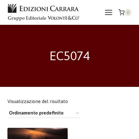
Salta
al
0
contenuto
EC5074
Visualizzazione del risultato