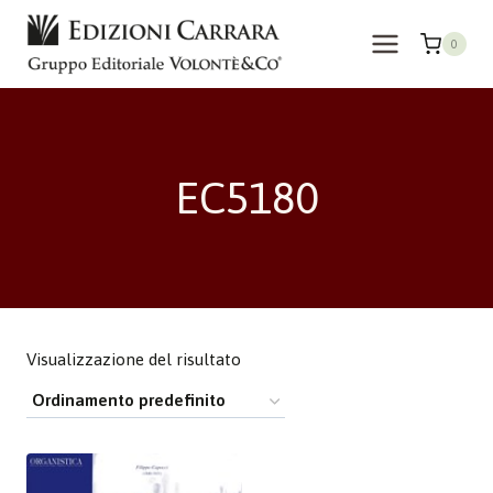
Salta
al
0
contenuto
EC5180
Visualizzazione del risultato