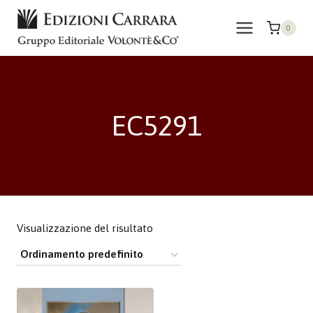
Salta
al
0
contenuto
EC5291
Visualizzazione del risultato