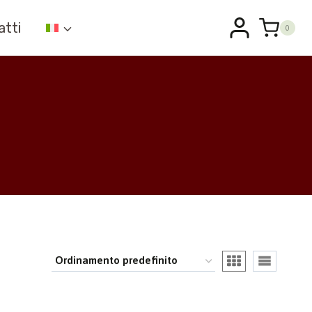
atti
0