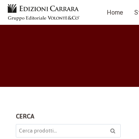
Salta
Home
S
al
contenuto
CERCA
Cerca:
Cerca