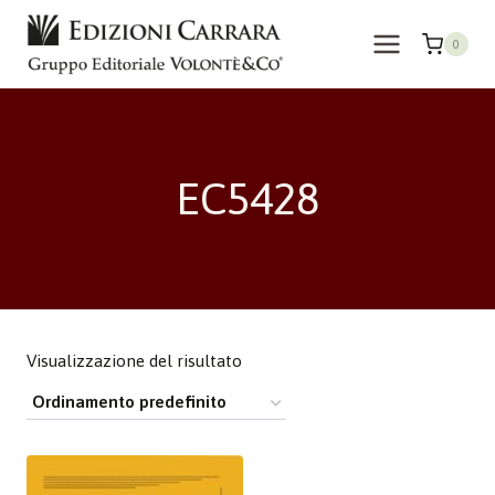
Salta
al
0
contenuto
EC5428
Visualizzazione del risultato