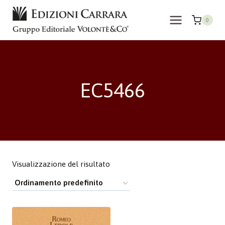
Salta
al
0
contenuto
EC5466
Visualizzazione del risultato