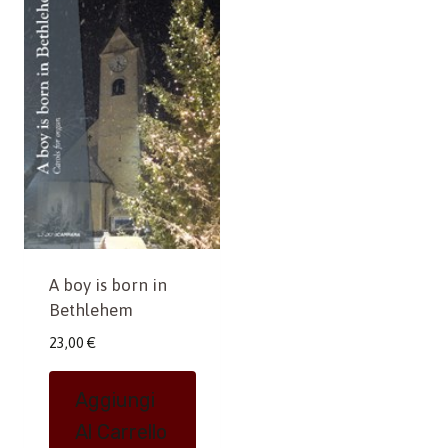
A boy is born in
Bethlehem
23,00
€
Aggiungi
Al Carrello