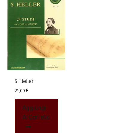
S. Heller
21,00
€
Aggiungi
Al Carrello