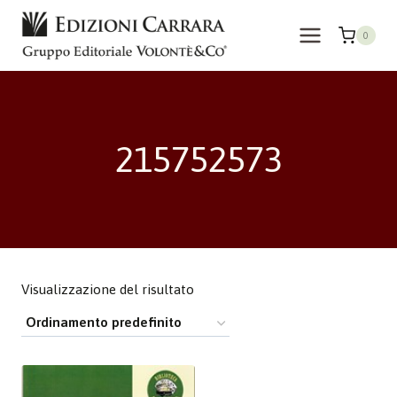
Salta
al
0
contenuto
215752573
Visualizzazione del risultato