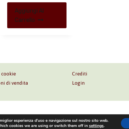
Aggiungi Al
Carrello
e cookie
Crediti
ni di vendita
Login
o. Srl – P.I. 06181480960 –
info@volonte-co.com
– Tel.
+39 
 miglior esperienza d'uso e navigazione sul nostro sito web.
hich cookies we are using or switch them off in
settings
.