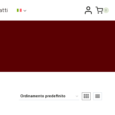
atti
0