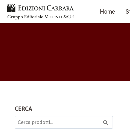
Salta
Home
S
al
contenuto
CERCA
Cerca:
Cerca