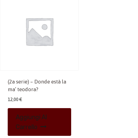
(2a serie) – Donde està la
ma’ teodora?
12,00
€
Aggiungi Al
Carrello