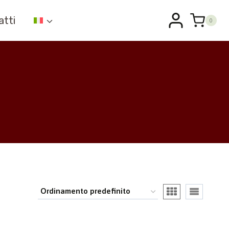
atti
0