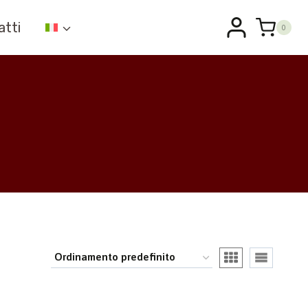
atti
0