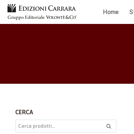
Salta
Home
S
al
contenuto
CERCA
Cerca:
Cerca