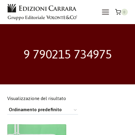
Salta
al
0
contenuto
9 790215 734975
Visualizzazione del risultato