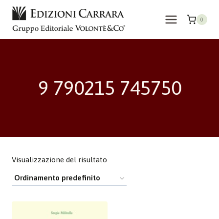
Salta
al
0
contenuto
9 790215 745750
Visualizzazione del risultato