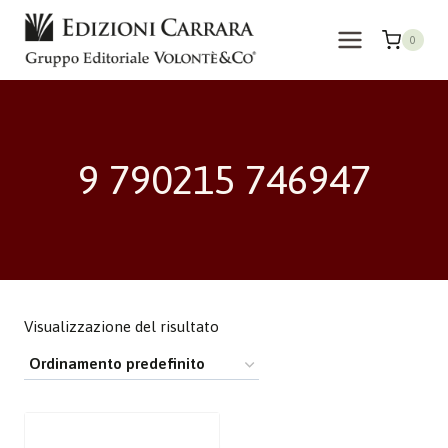
Salta
al
0
contenuto
9 790215 746947
Visualizzazione del risultato