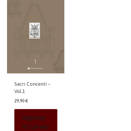
Sacri Concenti –
Vol.1
29,90
€
Aggiungi
Al Carrello