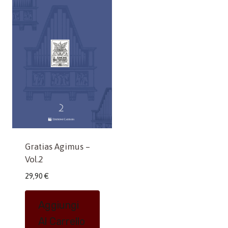
Gratias Agimus –
Vol.2
29,90
€
Aggiungi
Al Carrello