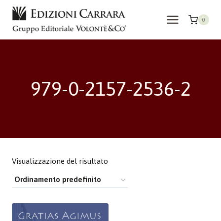
Salta
al
0
contenuto
979-0-2157-2536-2
Visualizzazione del risultato