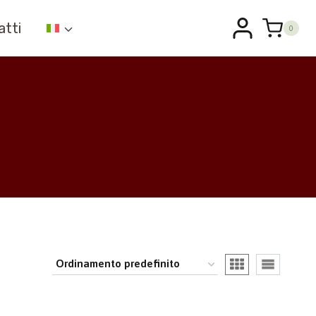
atti
0