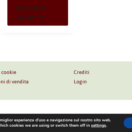
Aggiungi Al
Carrello
e cookie
Crediti
ni di vendita
Login
o. Srl – P.I. 06181480960 –
info@volonte-co.com
– Tel.
+39 
 miglior esperienza d'uso e navigazione sul nostro sito web.
hich cookies we are using or switch them off in
settings
.