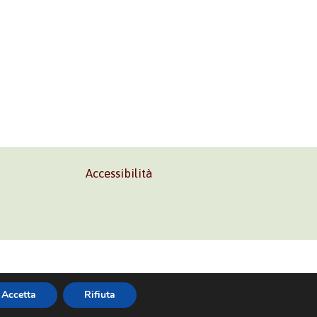
Accessibilità
02 45473285
Accetta
Rifiuta