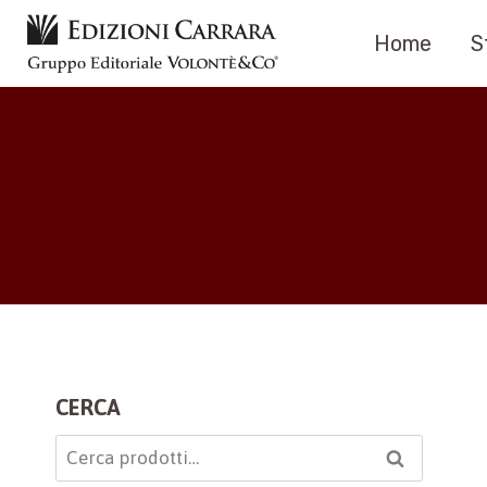
Salta
Home
S
al
contenuto
CERCA
Cerca:
Cerca