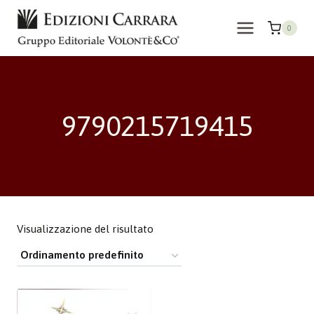
Salta
al
0
contenuto
9790215719415
Visualizzazione del risultato