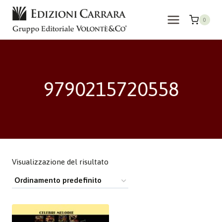
Salta
al
0
contenuto
9790215720558
Visualizzazione del risultato