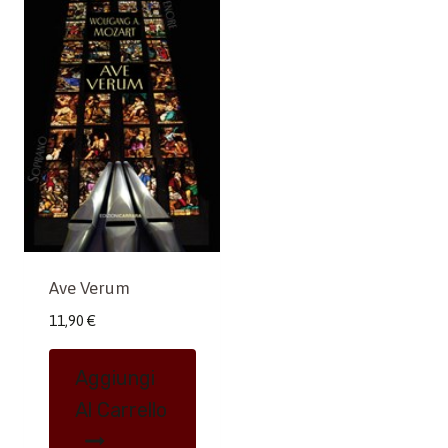
Ave Verum
11,90
€
Aggiungi
Al Carrello