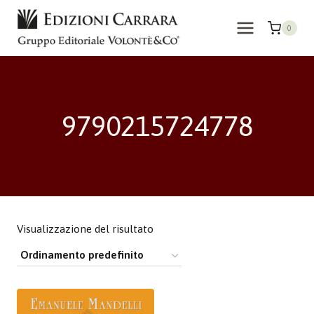
Salta
al
0
contenuto
9790215724778
Visualizzazione del risultato