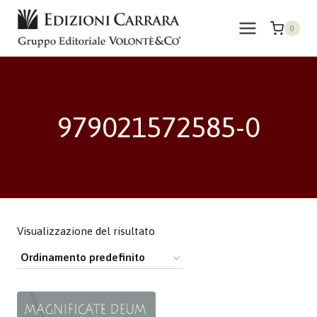
Salta
al
0
contenuto
979021572585-0
Visualizzazione del risultato