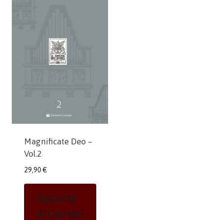
Magnificate Deo –
Vol.2
29,90
€
Aggiungi
Al Carrello