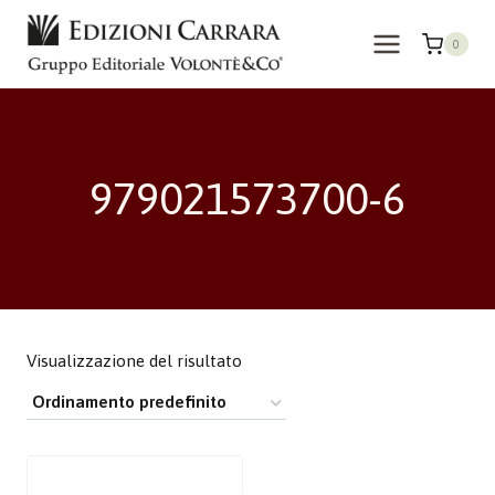
Salta
al
0
contenuto
979021573700-6
Visualizzazione del risultato