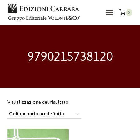
Salta
al
0
contenuto
9790215738120
Visualizzazione del risultato