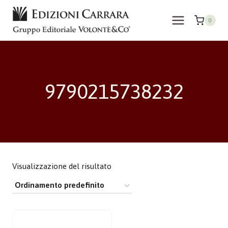
Salta
al
0
contenuto
9790215738232
Visualizzazione del risultato