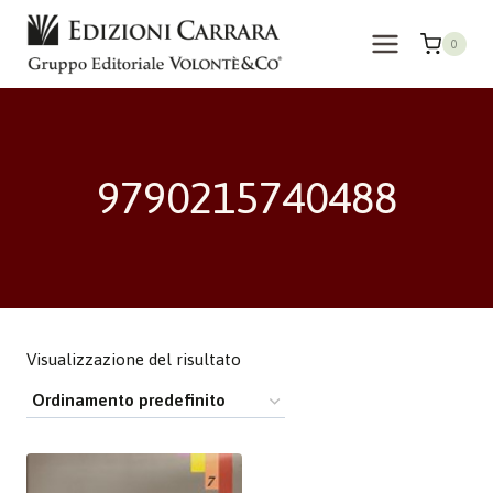
Salta
al
0
contenuto
9790215740488
Visualizzazione del risultato