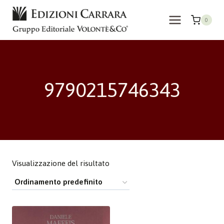
Salta
al
0
contenuto
9790215746343
Visualizzazione del risultato