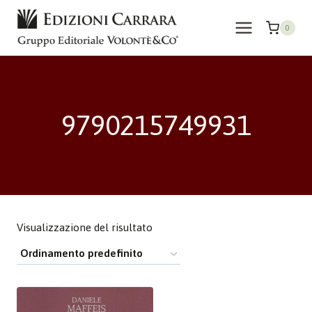
Salta
al
0
contenuto
9790215749931
Visualizzazione del risultato