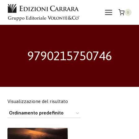
Salta
al
0
contenuto
9790215750746
Visualizzazione del risultato