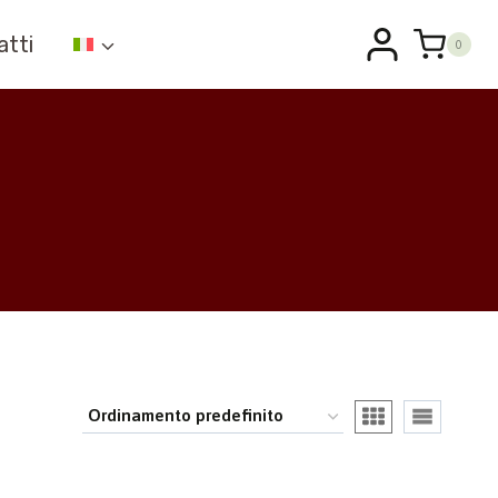
atti
0