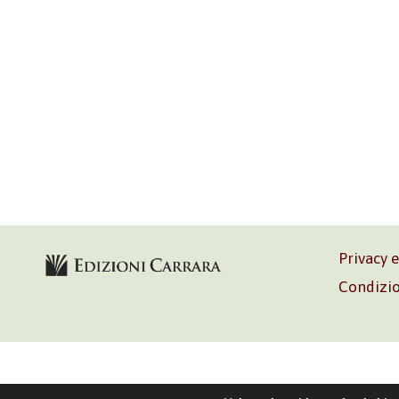
Privacy 
Condizio
Volontè & C