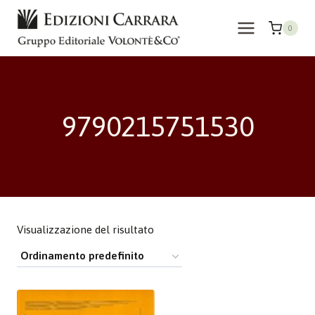
Salta
al
0
contenuto
9790215751530
Visualizzazione del risultato