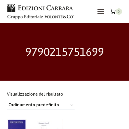
Salta
al
0
contenuto
9790215751699
Visualizzazione del risultato