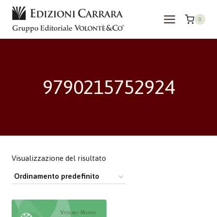
Salta
al
0
contenuto
9790215752924
Visualizzazione del risultato