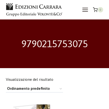
Salta
al
0
contenuto
9790215753075
Visualizzazione del risultato