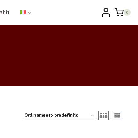
atti
0