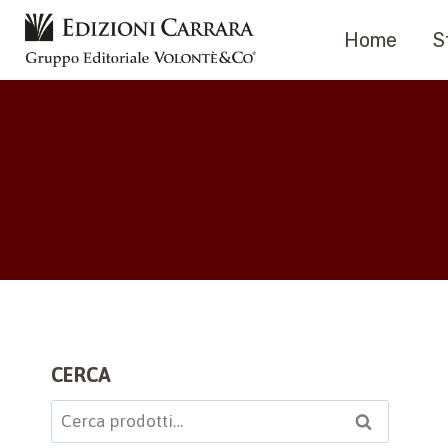
Salta
Home
S
al
contenuto
CERCA
Cerca:
Cerca