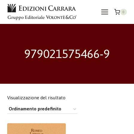
Salta
al
0
contenuto
979021575466-9
Visualizzazione del risultato