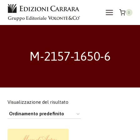
Salta
al
0
contenuto
M-2157-1650-6
Visualizzazione del risultato