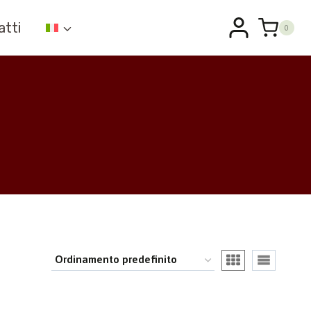
atti
0