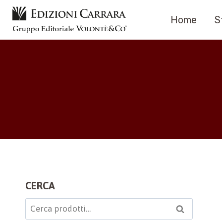
Salta
Home
S
al
contenuto
CERCA
Cerca:
Cerca