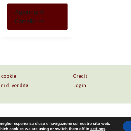
Aggiungi Al
Carrello
e cookie
Crediti
ni di vendita
Login
o. Srl – P.I. 06181480960 –
info@volonte-co.com
– Tel.
+39 
 miglior esperienza d'uso e navigazione sul nostro sito web.
hich cookies we are using or switch them off in
settings
.