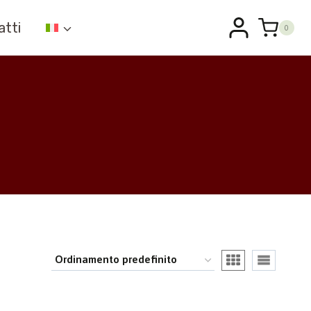
atti
0