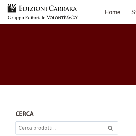
Salta
Home
S
al
contenuto
CERCA
Cerca:
Cerca