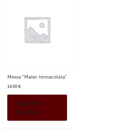
Messa “Mater Immacolata”
14,00
€
Aggiungi Al
Carrello