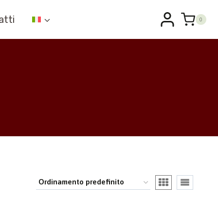
atti
0