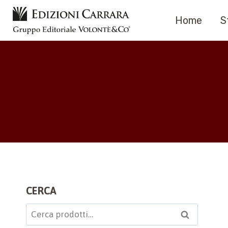
Salta
Home
S
al
contenuto
CERCA
Cerca:
Cerca