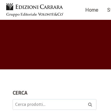
Salta
Home
S
al
contenuto
CERCA
Cerca:
Cerca