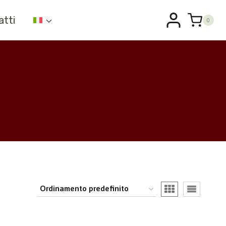
atti
0