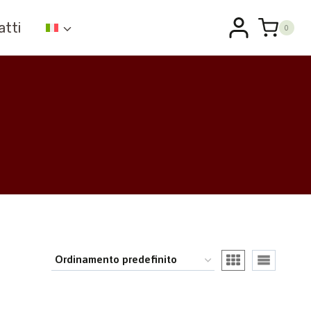
atti
0