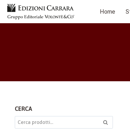
Salta
Home
S
al
contenuto
CERCA
Cerca:
Cerca