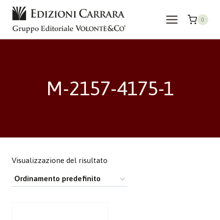
Salta
al
0
contenuto
M-2157-4175-1
Visualizzazione del risultato