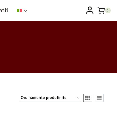
atti
0