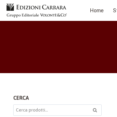
Salta
Home
S
al
contenuto
CERCA
Cerca:
Cerca