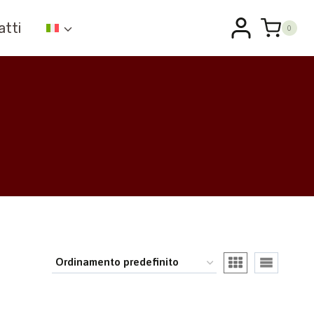
atti
0