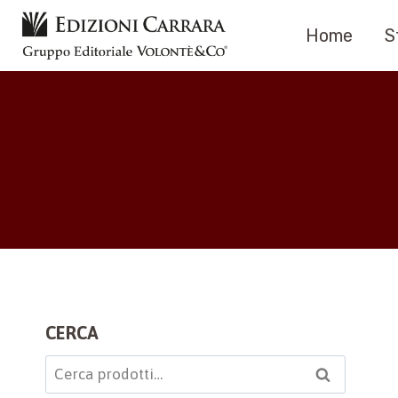
Salta
Home
S
al
contenuto
CERCA
Cerca:
Cerca