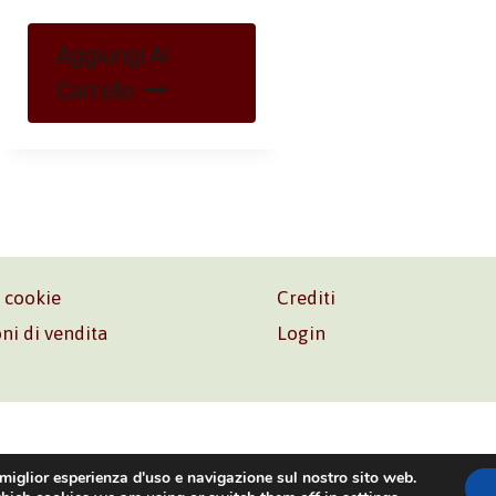
Aggiungi Al
Carrello
e cookie
Crediti
ni di vendita
Login
o. Srl – P.I. 06181480960 –
info@volonte-co.com
– Tel.
+39 
 miglior esperienza d'uso e navigazione sul nostro sito web.