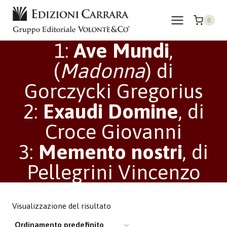
Salta
al
0
contenuto
1:
Ave Mundi
,
(
Madonna
) di
Gorczycki Gregorius
2:
Exaudi Domine
, di
Croce Giovanni
3:
Memento nostri
, di
Pellegrini Vincenzo
Visualizzazione del risultato