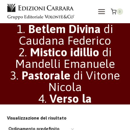
Salta
al
0
contenuto
1.
Betlem Divina
di
Caudana Federico
2.
Mistico idillio
di
Mandelli Emanuele
3.
Pastorale
di Vitone
Nicola
4.
Verso la
Visualizzazione del risultato